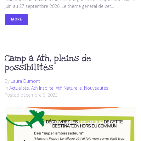
juin au 27 septembre 2026 .Le thème général de cet...
MORE
Camp à Ath, pleins de
possibilités
By
Laura Dumont
In
Actualités
,
Ath Insolite
,
Ath Naturelle
,
Nouveautés
Posted
décembre 9, 2023