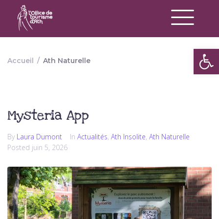
Op
Accueil
/
Ath Naturelle
Mysteria App
By
Laura Dumont
In
Actualités
,
Ath Insolite
,
Ath Naturelle
Posted
juin 5, 2026