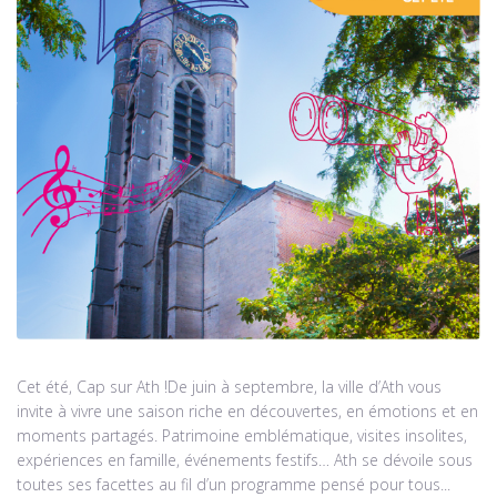
Cet été, Cap sur Ath !De juin à septembre, la ville d’Ath vous
invite à vivre une saison riche en découvertes, en émotions et en
moments partagés. Patrimoine emblématique, visites insolites,
expériences en famille, événements festifs… Ath se dévoile sous
toutes ses facettes au fil d’un programme pensé pour tous...