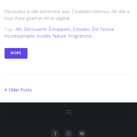
Découvrez la ville autrement avec 2 balades totemus, Ath elle a
tout d'une géant et Art et végétal.
Tags:
Ath
,
Découverte
,
Échappées
,
Estivales
,
Été
,
Festive
,
Incontournable
,
Insolite
,
Nature
,
Programme
MORE
Older Posts