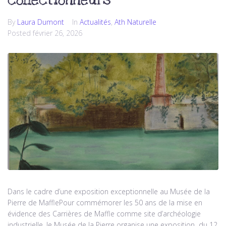
collectionneurs
By
Laura Dumont
In
Actualités
,
Ath Naturelle
Posted
février 26, 2026
Dans le cadre d’une exposition exceptionnelle au Musée de la
Pierre de MafflePour commémorer les 50 ans de la mise en
évidence des Carrières de Maffle comme site d’archéologie
industrielle, le Musée de la Pierre organise une exposition du 12