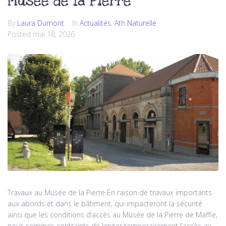
Musée de la Pierre
By
Laura Dumont
In
Actualités
,
Ath Naturelle
Posted
mai 18, 2026
Travaux au Musée de la Pierre En raison de travaux importants
aux abords et dans le bâtiment, qui impacteront la sécurité
ainsi que les conditions d’accès au Musée de la Pierre de Maffle,
nous sommes contraints de limiter temporairement l’accès au