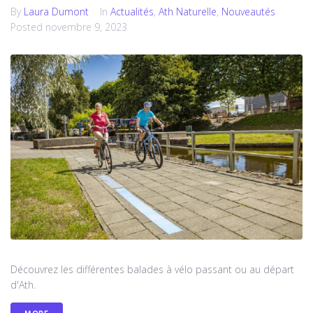
By
Laura Dumont
In
Actualités
,
Ath Naturelle
,
Nouveautés
Posted
novembre 9, 2023
Découvrez les différentes balades à vélo passant ou au départ
d'Ath.