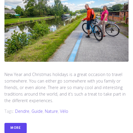
New Year and Christmas holidays is a great occasion to travel
somewhere. You can either go somewhere with you family or
friends, or even alone. There are so many cool and interesting
traditions around the world, and it’s such a treat to take part in
the different experiences.
Tags:
Dendre
,
Guide
,
Nature
,
Vélo
MORE