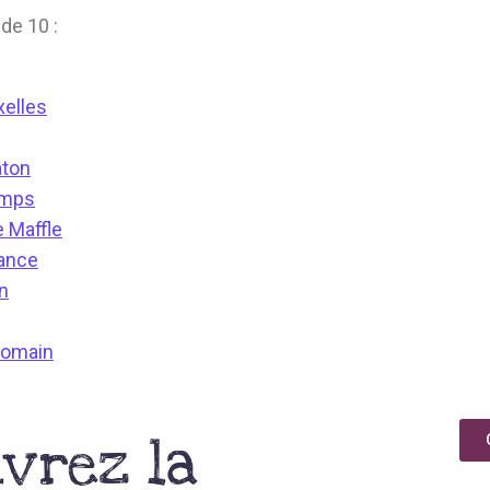
de 10 :
xelles
aton
amps
e Maffle
sance
en
romain
vrez la