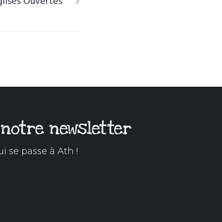
glises Ouvertes
 notre newsletter
ui se passe à Ath !