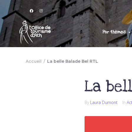
Par thèmes
Accueil
/
La belle Balade Bel RTL
La bel
By
Laura Dumont
In
Ac