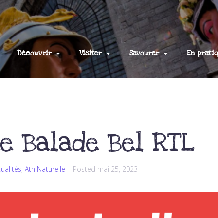
Découvrir
Visiter
Savourer
En prati
le Balade Bel RTL
tualités
,
Ath Naturelle
Posted
mai 25, 2023