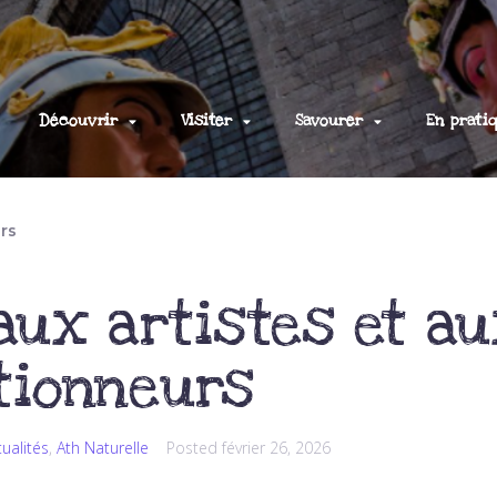
Découvrir
Visiter
Savourer
En prati
urs
aux artistes et a
tionneurs
tualités
,
Ath Naturelle
Posted
février 26, 2026