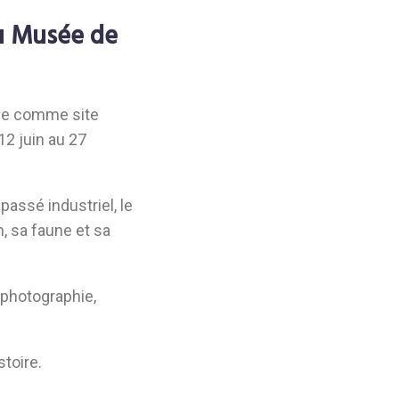
au Musée de
fle comme site
12 juin au 27
assé industriel, le
, sa faune et sa
 photographie,
stoire.