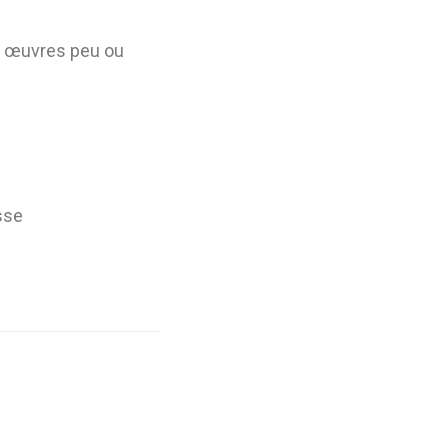
es œuvres peu ou
sse