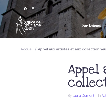
Par thèmes
Accueil
/
Appel aux artistes et aux collectionne
Appel 
collec
By
Laura Dumont
In
Ac