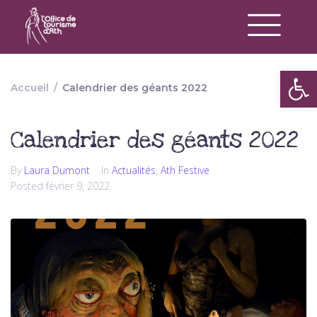
Op
Accueil
/
Calendrier des géants 2022
Calendrier des géants 2022
By
Laura Dumont
In
Actualités
,
Ath Festive
Posted
février 9, 2022