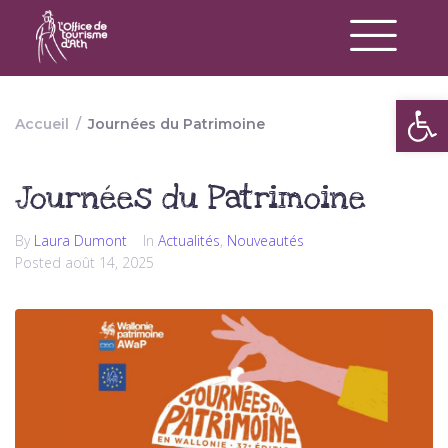
Op
Accueil
/
Journées du Patrimoine
Journées du Patrimoine
By
Laura Dumont
In
Actualités
,
Nouveautés
Posted
août 14, 2025