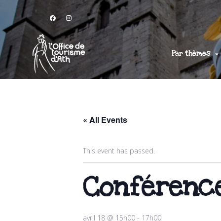
Par thèmes
« All Events
This event has passed.
Conférence
avril 18 @ 15h00
-
17h00