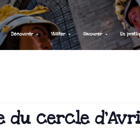
Découvrir
Visiter
Savourer
En prati
 du cercle d’Avri