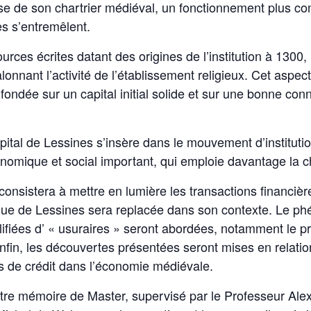
alyse de son chartrier médiéval, un fonctionnement plus 
es s’entremêlent.
urces écrites datant des origines de l’institution à 1300
alonnant l’activité de l’établissement religieux. Cet aspe
fondée sur un capital initial solide et sur une bonne co
ôpital de Lessines s’insère dans le mouvement d’institutio
nomique et social important, qui emploie davantage la ch
 consistera à mettre en lumière les transactions financièr
mique de Lessines sera replacée dans son contexte. Le p
ifiées d’ « usuraires » seront abordées, notamment le pr
fin, les découvertes présentées seront mises en relation
es de crédit dans l’économie médiévale.
re mémoire de Master, supervisé par le Professeur Alexi