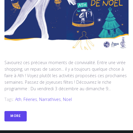
Savourez ces précieux moments de convivialité. Entre une virée
shopping, un repas de saison... il y a toujours quelque chose à
faire à Ath ! Voyez plutôt les activités proposées ces prochaines
semaines. Passez de joyeuses fêtes ! Découvrez le riche
programme : Du vendredi 3 décembre au dimanche 9...
Tags:
Ath
,
Féeries
,
Narrathives
,
Noel
MORE