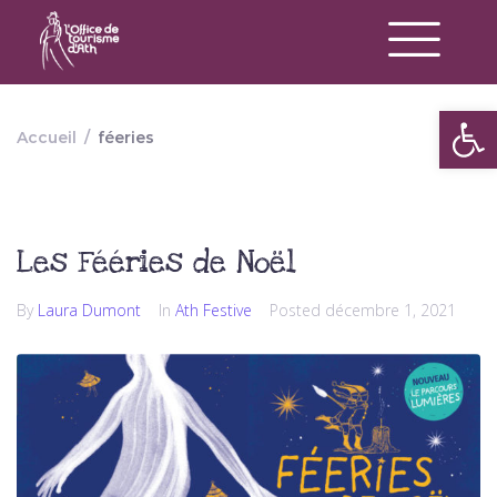
Op
Accueil
/
féeries
Les Fééries de Noël
By
Laura Dumont
In
Ath Festive
Posted
décembre 1, 2021