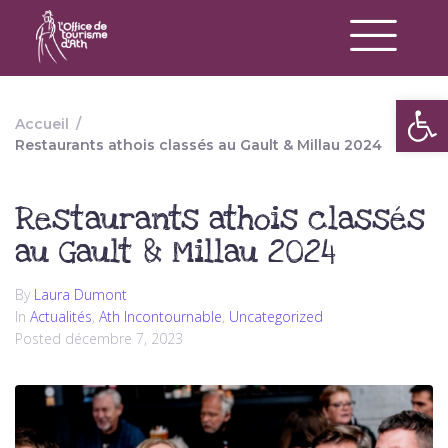
Op
Accueil
/
Restaurants athois classés au Gault & Millau 2024
Restaurants athois classés
au Gault & Millau 2024
By
Laura Dumont
In
Actualités
,
Ath Incontournable
,
Uncategorized
Posted
décembre 7, 2023