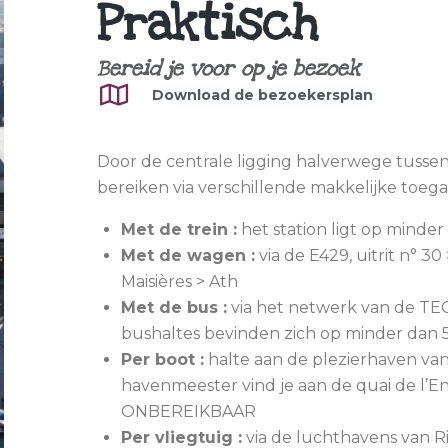
Praktisch
Bereid je voor op je bezoek
Download de bezoekersplan
Door de centrale ligging halverwege tussen 
bereiken via verschillende makkelijke toe
Met de trein :
het station ligt op minde
Met de wagen :
via de E429, uitrit n° 30 
Maisières > Ath
Met de bus :
via het netwerk van de TEC (l
bushaltes bevinden zich op minder dan
Per boot :
halte aan de plezierhaven va
havenmeester vind je aan de quai de l’E
ONBEREIKBAAR
Per vliegtuig :
via de luchthavens van Rij