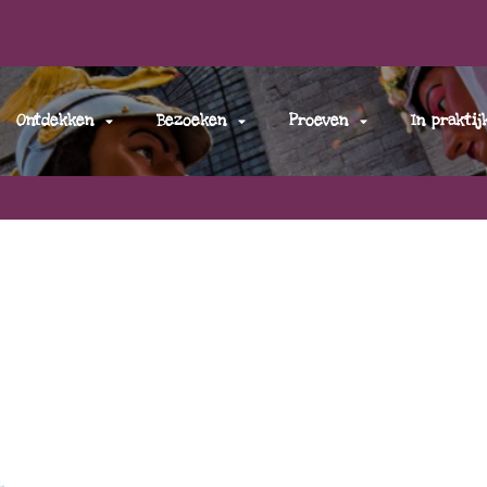
Ontdekken
Bezoeken
Proeven
In praktij