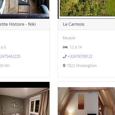
tite Histoire - Niki
Le Carmois
Meublé
 à 6
12 à 14
2475462225
+32476709122
0 Ath
7822 Ghislenghien