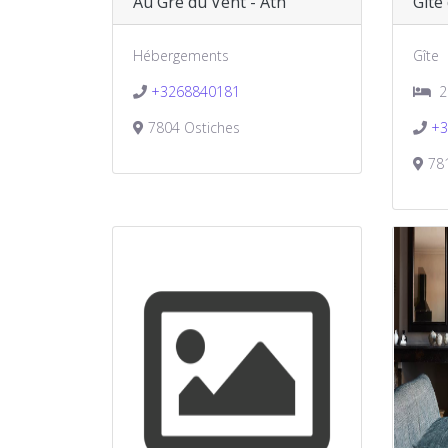
Au Gré du Vent - Ath
Gîte
Hébergements
Gîte
+3268840181
2
7804 Ostiches
+3
781