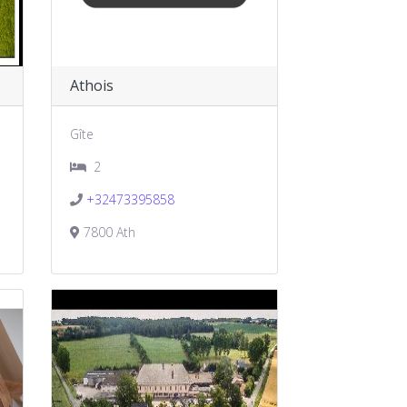
Athois
Gîte
2
+32473395858
7800 Ath