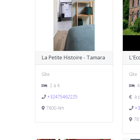
La Petite Histoire - Tamara
L'Ec
Gîte
Gîte
2 à 4
4
+32475462225
à 
7800 Ath
+3
781