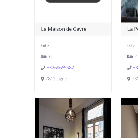
La Maison de Gavre
La Pe
Gîte
Gîte
6
4
+3269665582
+3
7812 Ligne
780