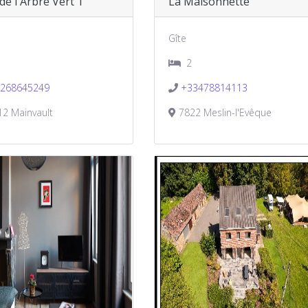
 de l'Arbre Vert 1
La Maisonnette
Gîte
2
268645249
+33478814113
2 Mainvault
7822 Meslin-l'Evêque