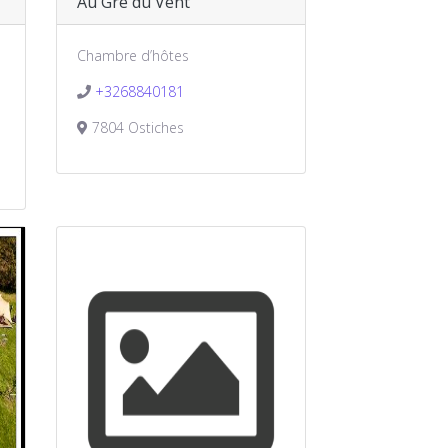
Au Gré du Vent
Chambre d’hôtes
+3268840181
7804 Ostiches