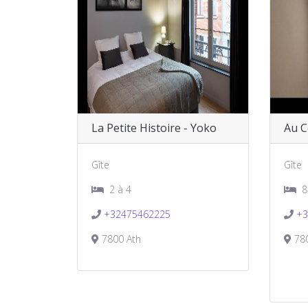
La Petite Histoire - Yoko
Au C
Gîte
Gîte
2 à 4
8
+32475462225
+3
7800 Ath
780