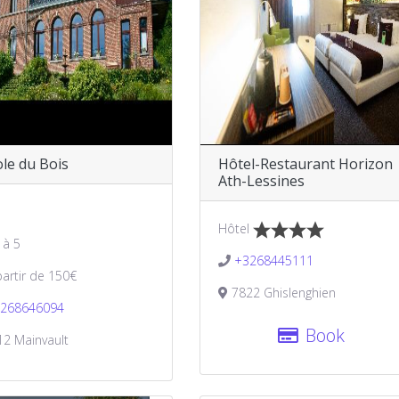
ole du Bois
Hôtel-Restaurant Horizon
Ath-Lessines
Hôtel
 à 5
+3268445111
partir de 150€
7822 Ghislenghien
268646094
Book
2 Mainvault