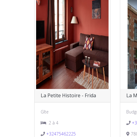
La Petite Histoire - Frida
La M
Gîte
Budge
2 à 4
+3
+32475462225
780