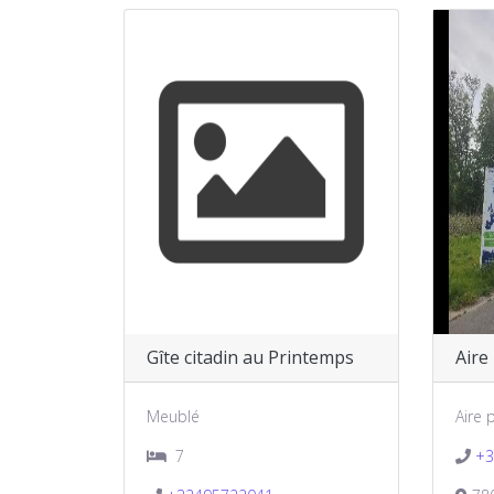
Gîte citadin au Printemps
Aire
Meublé
Aire
7
+3