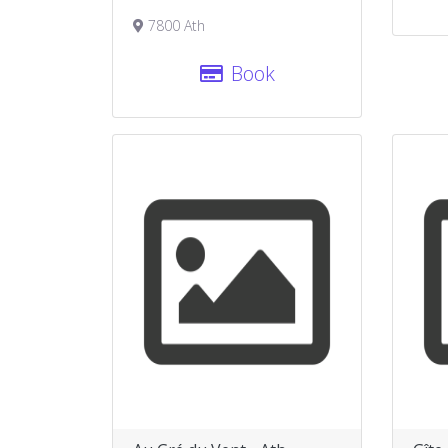
7800 Ath
Book