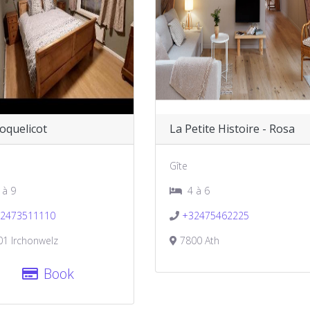
oquelicot
La Petite Histoire - Rosa
Gîte
 à 9
4 à 6
2473511110
+32475462225
1 Irchonwelz
7800 Ath
Book