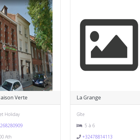
aison Verte
La Grange
t Holiday
Gîte
268280909
5 à 6
0 Ath
+32478814113