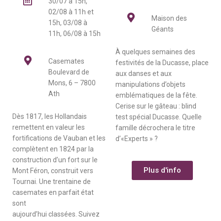
30/07 à 15h,
02/08 à 11h et
Maison des
15h, 03/08 à
Géants
11h, 06/08 à 15h
À quelques semaines des
Casemates
festivités de la Ducasse, place
Boulevard de
aux danses et aux
Mons, 6 – 7800
manipulations d’objets
Ath
emblématiques de la fête.
Cerise sur le gâteau : blind
Dès 1817, les Hollandais
test spécial Ducasse. Quelle
remettent en valeur les
famille décrochera le titre
fortifications de Vauban et les
d’«Experts » ?
complètent en 1824 par la
construction d’un fort sur le
Plus d'info
Mont Féron, construit vers
Tournai. Une trentaine de
casemates en parfait état
sont
aujourd’hui classées. Suivez