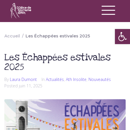
Op
Accueil
/
Les Échappées estivales 2025
Les Échappées estivales
2025
By
Laura Dumont
In
Actualités
,
Ath Insolite
,
Nouveautés
Posted
juin 11, 2025