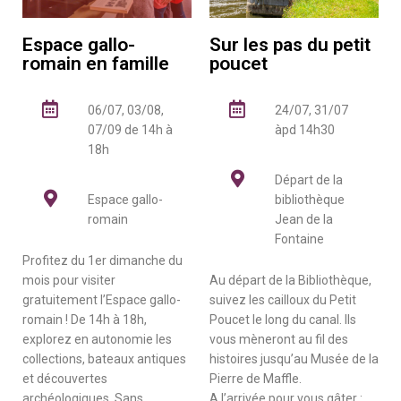
Espace gallo-
Sur les pas du petit
romain en famille
poucet
06/07, 03/08,
24/07, 31/07
07/09 de 14h à
àpd 14h30
18h
Départ de la
Espace gallo-
bibliothèque
romain
Jean de la
Fontaine
Profitez du 1er dimanche du
mois pour visiter
Au départ de la Bibliothèque,
gratuitement l’Espace gallo-
suivez les cailloux du Petit
romain ! De 14h à 18h,
Poucet le long du canal. Ils
explorez en autonomie les
vous mèneront au fil des
collections, bateaux antiques
histoires jusqu’au Musée de la
et découvertes
Pierre de Maffle.
archéologiques. Sans
A l’arrivée pour vous gâter :