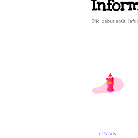
Infor
D’ici début août, l’af
PREVIOUS