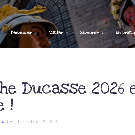
Découvrir
Visiter
Savourer
En prati
che Ducasse 2026 
 !
tualités
Posted
mai 29, 2026