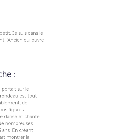
tit. Je suis dans le
t l’Ancien qui ouvre
che :
portait sur le
e rondeau est tout
mblement, de
nos figures
e danse et chante.
 de nombreuses
 ans. En créant
part montrer la