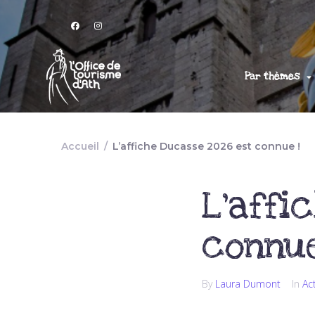
Par thèmes
Accueil
/
L’affiche Ducasse 2026 est connue !
L’affi
connue
By
Laura Dumont
In
Ac