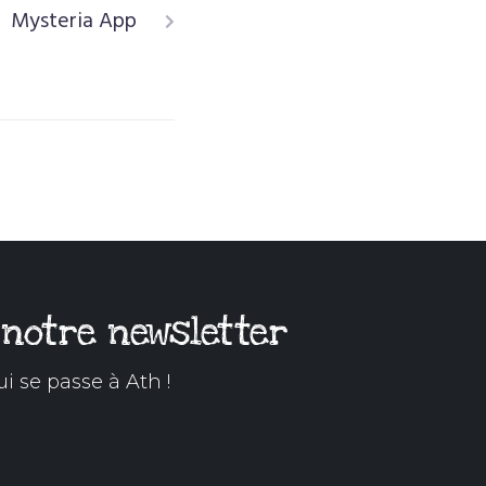
Mysteria App
 notre newsletter
ui se passe à Ath !