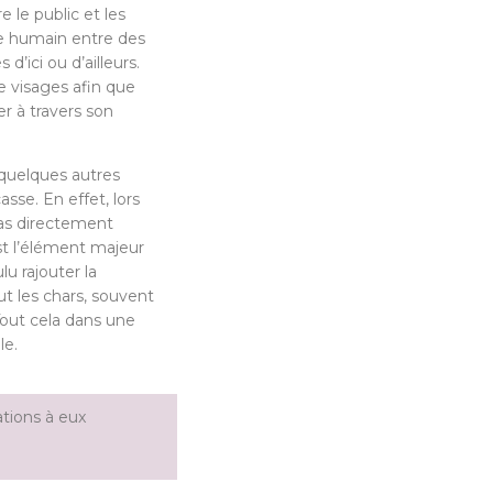
e le public et les
que humain entre des
d’ici ou d’ailleurs.
de visages afin que
er à travers son
r quelques autres
sse. En effet, lors
as directement
est l’élément majeur
lu rajouter la
ut les chars, souvent
Tout cela dans une
le.
ations à eux