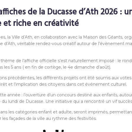
ffiches de la Ducasse d’Ath 2026 : u
 et riche en créativité
s, la Ville d’Ath, en collaboration avec la Maison des Géants, or
se d’Ath, véritable rendez-vous créatif autour de l’évènement maj
e thème de l’affiche officielle s’est naturellement imposé : le ro
 les 5 ans ( en fin de cortège, le 4e dimanche d’août).
ns précédentes, les différents projets ont été soumis aux votes
térêt et l’implication des citoyens dans cet événement culturel.
e année : l’ouverture d’un concours destiné aux enfants, autour 
le du lundi de Ducasse. Une initiative qui a rencontré un vif succès
 dans les catégories enfant et adulte, seront imprimés, permettan
r les façades de la ville au rythme des festivités.