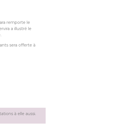
ara remporte le
vira a illustré le
.
ants sera offerte à
ations à elle aussi.