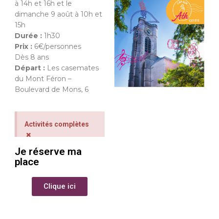
à 14h et 16h et le
dimanche 9 août à 10h et
15h
Durée :
1h30
Prix :
6€/personnes
Dès 8 ans
Départ :
Les casemates
du Mont Féron –
Boulevard de Mons, 6
Activités complètes
×
Je réserve ma
place
Clique ici