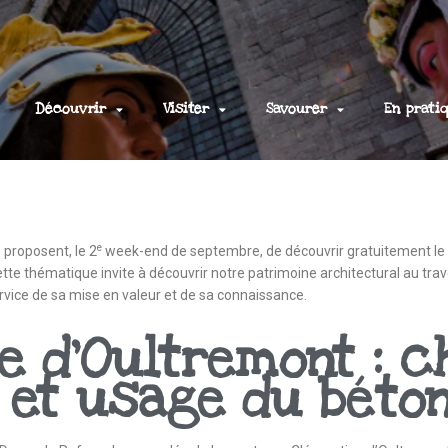
Découvrir
Visiter
Savourer
En prati
e
proposent, le 2
week-end de septembre, de découvrir gratuitement le 
ette thématique invite à découvrir notre patrimoine architectural au tra
ervice de sa mise en valeur et de sa connaissance.
e d’Oultremont : c
 et usage du béto