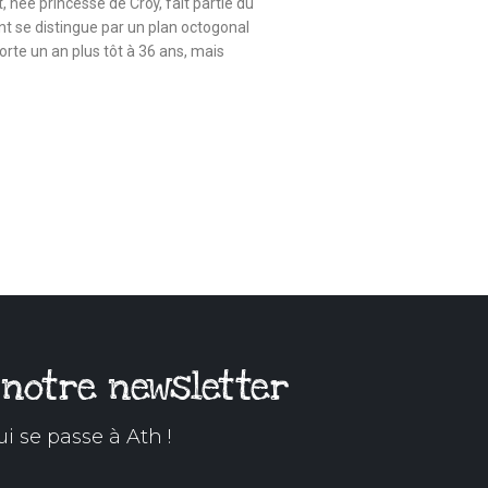
ée princesse de Croÿ, fait partie du
t se distingue par un plan octogonal
rte un an plus tôt à 36 ans, mais
 notre newsletter
ui se passe à Ath !