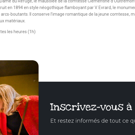
Dame du Refuge, le mausolée de la comtesse Clémentine d’Oultremont, n
ruit en 1894 en style néogothique flamboyant par V. Evrard, le monumen
arcs-boutants. Il conserve l’image romantique de la jeune comtesse, mo
ux matériaux.
tes les heures (1h)
Inscrivez-vous à
Et restez informés de tout ce q