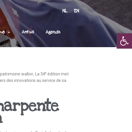
NL
EN
que
Actus
Agenda
Op
e
patrimoine wallon. La 34
édition met
vers des innovations au service de sa
harpente
n