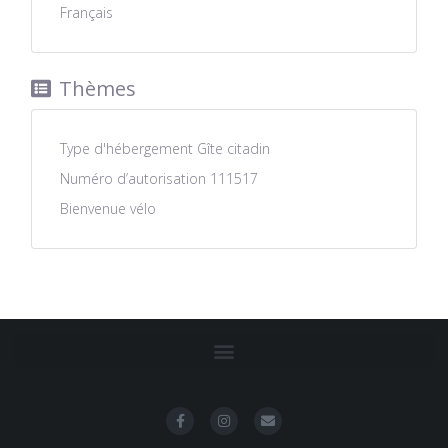
Français
Thèmes
Type d'hébergement
Gîte citadin
Numéro d’autorisation
111517
Bienvenue vélo