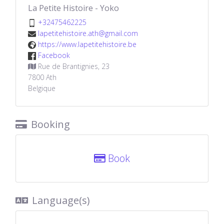
La Petite Histoire - Yoko
52226457423+
moc.liamg@hta.eriotsihetitepal
eb.eriotsihetitepal.www//:sptth
koobecaF
Rue de Brantignies, 23
7800
Ath
Belgique
Booking
Book
Language(s)