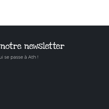
t
i
o
n
 notre newsletter
ui se passe à Ath !