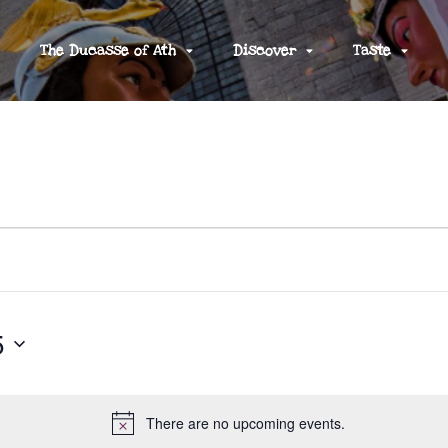
The Ducasse of Ath
Discover
Taste
5
There are no upcoming events.
N